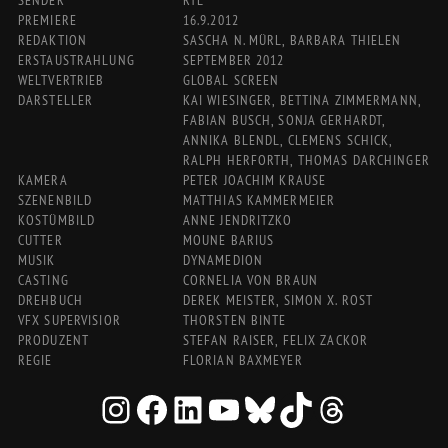
PREMIERE
16.9.2012
REDAKTION
SASCHA N. MÜRL, BARBARA THIELEN
ERSTAUSTRAHLUNG
SEPTEMBER 2012
WELTVERTRIEB
GLOBAL SCREEN
DARSTELLER
KAI WIESINGER, BETTINA ZIMMERMANN,
FABIAN BUSCH, SONJA GERHARDT,
ANNIKA BLENDL, CLEMENS SCHICK,
RALPH HERFORTH, THOMAS DARCHINGER
KAMERA
PETER JOACHIM KRAUSE
SZENENBILD
MATTHIAS KAMMERMEIER
KOSTÜMBILD
ANNE JENDRITZKO
CUTTER
MOUNE BARIUS
MUSIK
DYNAMEDION
CASTING
CORNELIA VON BRAUN
DREHBUCH
DEREK MEISTER, SIMON X. ROST
VFX SUPERVISIOR
THORSTEN BINTE
PRODUZENT
STEFAN RAISER, FELIX ZACKOR
REGIE
FLORIAN BAXMEYER
INSTAGRAM
FACEBOOK
LINKEDIN
YOUTUBE
BLUESKY
TIKTOK
THREADS