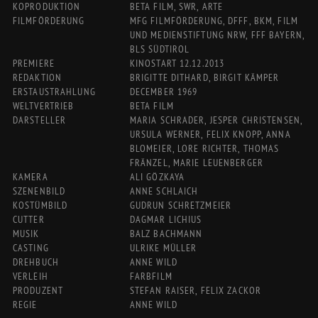
KOPRODUKTION
BETA FILM, SWR, ARTE
FILMFÖRDERUNG
MFG FILMFÖRDERUNG, DFFF, BKM, FILM
UND MEDIENSTIFTUNG NRW, FFF BAYERN,
BLS SÜDTIROL
PREMIERE
KINOSTART 12.12.2013
REDAKTION
BRIGITTE DITHARD, BIRGIT KÄMPER
ERSTAUSTRAHLUNG
DECEMBER 1969
WELTVERTRIEB
BETA FILM
DARSTELLER
MARIA SCHRADER, JESPER CHRISTENSEN,
URSULA WERNER, FELIX KNOPP, ANNA
BLOMEIER, LORE RICHTER, THOMAS
FRÄNZEL, MARIE LEUENBERGER
KAMERA
ALI GÖZKAYA
SZENENBILD
ANNE SCHLAICH
KOSTÜMBILD
GUDRUN SCHRETZMEIER
CUTTER
DAGMAR LICHIUS
MUSIK
BALZ BACHMANN
CASTING
ULRIKE MÜLLER
DREHBUCH
ANNE WILD
VERLEIH
FARBFILM
PRODUZENT
STEFAN RAISER, FELIX ZACKOR
REGIE
ANNE WILD