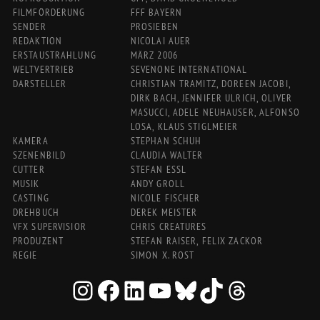
FILMFÖRDERUNG
FFF BAYERN
SENDER
PROSIEBEN
REDAKTION
NICOLAI AUER
ERSTAUSTRAHLUNG
MÄRZ 2006
WELTVERTRIEB
SEVENONE INTERNATIONAL
DARSTELLER
CHRISTIAN TRAMITZ, DOREEN JACOBI,
DIRK BACH, JENNIFER ULRICH, OLIVER
MASUCCI, ADELE NEUHAUSER, ALFONSO
LOSA, KLAUS STIGLMEIER
KAMERA
STEPHAN SCHUH
SZENENBILD
CLAUDIA WALTER
CUTTER
STEFAN ESSL
MUSIK
ANDY GROLL
CASTING
NICOLE FISCHER
DREHBUCH
DEREK MEISTER
VFX SUPERVISIOR
CHRIS CREATURES
PRODUZENT
STEFAN RAISER, FELIX ZACKOR
REGIE
SIMON X. ROST
INSTAGRAM
FACEBOOK
LINKEDIN
YOUTUBE
BLUESKY
TIKTOK
THREADS