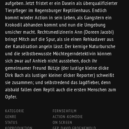
aufgeben. Jetzt fristet er ein Dasein als überqualifizierter
Tierpfleger im Regensburger Reptilienhaus. Endlich
kommt wieder Action in sein Leben, als Gangstern ein
Krokodil abhanden kommt und nun die Umgebung
unsicher macht. Rechtsmedizinerin Ann (Doreen Jacobi)
bringt Mitch auf die Spur, als sie einen Rehkadaver aus
der Kanalisation angeln lässt. Der kernige Naturbursche
und die selbstbewusste Möchtegerndetektivin können
sich zwar auf Anhieb nicht ausstehen, doch ihr
gemeinsamer Freund Bützje (der lustige kleine dicke
Dirk Bach als lustiger kleiner dicker Reporter) schweißt
sie zusammen; und selbstredend das Jagdfieber, denn
alsbald fallen dem Reptil auch die ersten Menschen zum
Opfer.
KATEGORIE
FERNSEHFILM
GENRE
ACTION-KOMÖDIE
STATUS
ON SCREEN
KOPRODUKTION
GFP, DAVID GROENEWOLD